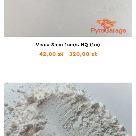
Visco 3mm 1cm/s HQ (1m)
42,00
zł
320,00
zł
Zakres
–
cen:
od
42,00 zł
do
320,00 zł