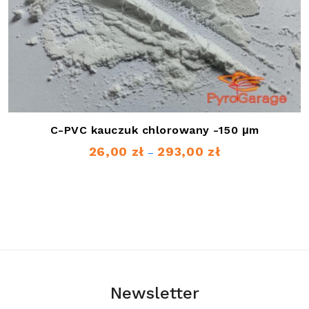
C-PVC kauczuk chlorowany -150 μm
26,00
zł
293,00
zł
Zakres
–
cen:
od
26,00 zł
do
293,00 zł
Newsletter