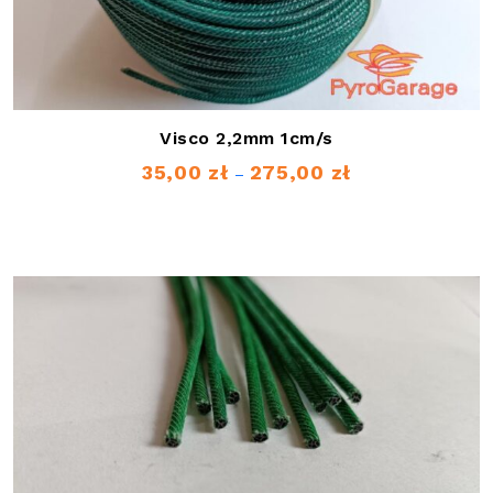
Visco 2,2mm 1cm/s
35,00
zł
275,00
zł
Zakres
–
cen:
od
35,00 zł
do
275,00 zł