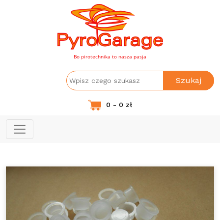
Bo pirotechnika to nasza pasja
Szukaj
0 - 0 zł