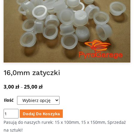
16,0mm zatyczki
3,00
zł
25,00
zł
Zakres
–
cen:
Ilość
od
3,00 zł
ilość
Dodaj Do Koszyka
do
16,0mm
Pasują do naszych rurek: 15 x 100mm, 15 x 150mm, Sprzedaż
25,00 zł
zatyczki
na sztuki!