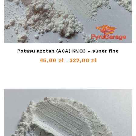
Potasu azotan (ACA) KNO3 – super fine
45,00
zł
332,00
zł
Zakres
–
cen:
od
45,00 zł
do
332,00 zł