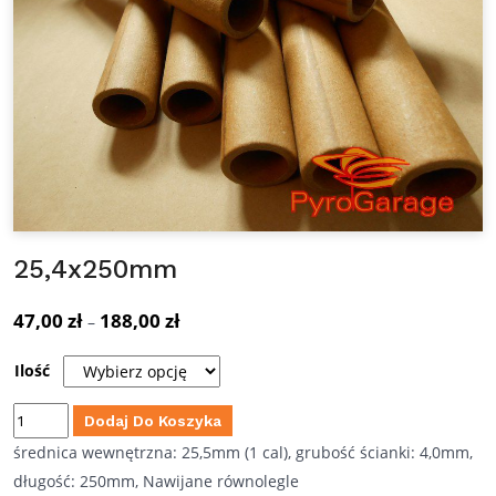
25,4x250mm
47,00
zł
188,00
zł
Zakres
–
cen:
Ilość
od
47,00 zł
ilość
Dodaj Do Koszyka
do
25,4x250mm
średnica wewnętrzna: 25,5mm (1 cal), grubość ścianki: 4,0mm,
188,00 zł
długość: 250mm, Nawijane równolegle