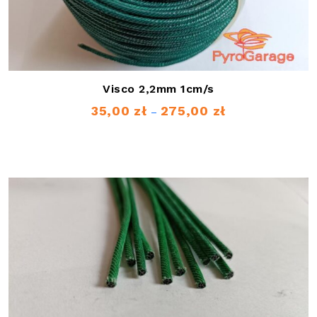
Visco 2,2mm 1cm/s
35,00
zł
275,00
zł
Zakres
–
cen:
od
35,00 zł
do
275,00 zł