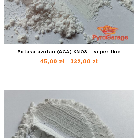
Potasu azotan (ACA) KNO3 – super fine
45,00
zł
332,00
zł
Zakres
–
cen:
od
45,00 zł
do
332,00 zł