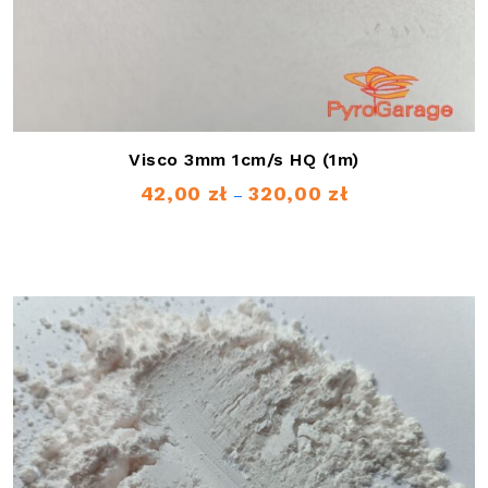
Visco 3mm 1cm/s HQ (1m)
42,00
zł
320,00
zł
Zakres
–
cen:
od
42,00 zł
do
320,00 zł