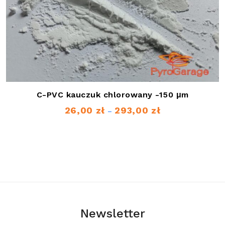
C-PVC kauczuk chlorowany -150 μm
26,00
zł
293,00
zł
Zakres
–
cen:
od
26,00 zł
do
293,00 zł
Newsletter