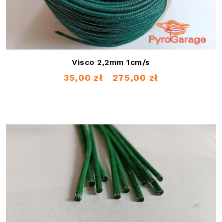
Visco 2,2mm 1cm/s
35,00
zł
275,00
zł
Zakres
–
cen:
od
35,00 zł
do
275,00 zł