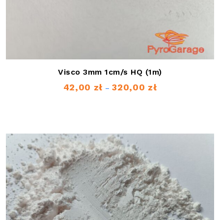
Visco 3mm 1cm/s HQ (1m)
42,00
zł
320,00
zł
Zakres
–
cen:
od
42,00 zł
do
320,00 zł