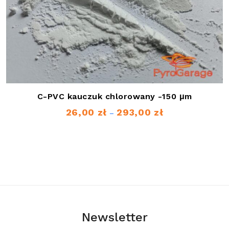
C-PVC kauczuk chlorowany -150 μm
26,00
zł
293,00
zł
Zakres
–
cen:
od
26,00 zł
do
293,00 zł
Newsletter