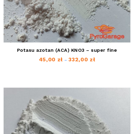
Potasu azotan (ACA) KNO3 – super fine
45,00
zł
332,00
zł
Zakres
–
cen:
od
45,00 zł
do
332,00 zł