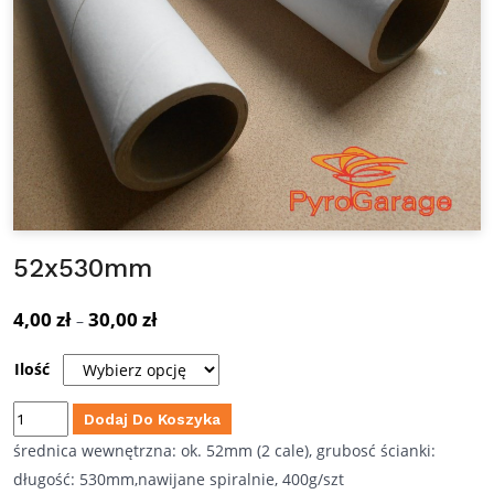
52x530mm
4,00
zł
30,00
zł
Zakres
–
cen:
Ilość
od
4,00 zł
ilość
Dodaj Do Koszyka
do
52x530mm
średnica wewnętrzna: ok. 52mm (2 cale), grubosć ścianki:
30,00 zł
długość: 530mm,nawijane spiralnie, 400g/szt