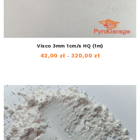
Visco 3mm 1cm/s HQ (1m)
42,00
zł
320,00
zł
Zakres
–
cen:
od
42,00 zł
do
320,00 zł