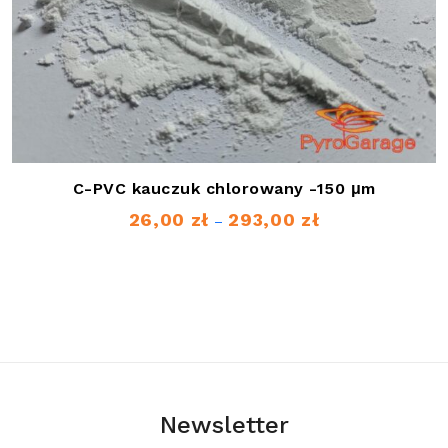
C-PVC kauczuk chlorowany -150 μm
26,00
zł
293,00
zł
Zakres
–
cen:
od
26,00 zł
do
293,00 zł
Newsletter