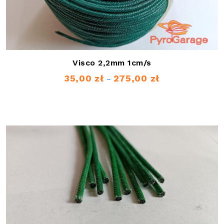
Visco 2,2mm 1cm/s
35,00
zł
275,00
zł
Zakres
–
cen:
od
35,00 zł
do
275,00 zł