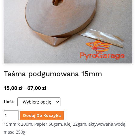
Taśma podgumowana 15mm
15,00
zł
67,00
zł
Zakres
–
cen:
Ilość
od
15,00 zł
ilość
Dodaj Do Koszyka
do
Taśma
15mm x 200m, Papier 60gsm, Klej 22gsm, aktywowana wodą,
67,00 zł
podgumowana
masa 250g