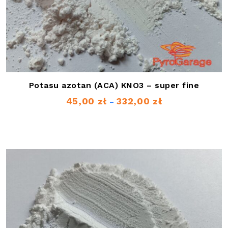
Potasu azotan (ACA) KNO3 – super fine
45,00
zł
332,00
zł
Zakres
–
cen:
od
45,00 zł
do
332,00 zł