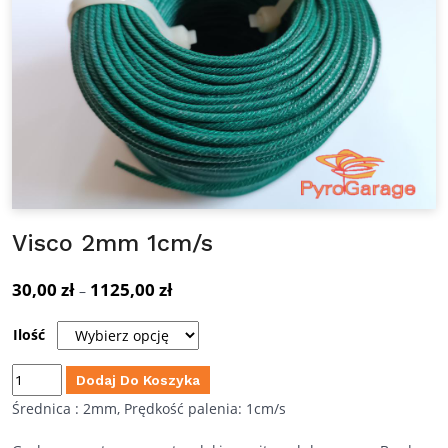
Visco 2mm 1cm/s
30,00
zł
1125,00
zł
Zakres
–
cen:
Ilość
od
30,00 zł
ilość
Dodaj Do Koszyka
do
Visco
Średnica : 2mm, Prędkość palenia: 1cm/s
1125,00 zł
2mm