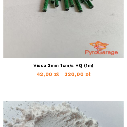
Visco 3mm 1cm/s HQ (1m)
42,00
zł
320,00
zł
Zakres
–
cen:
od
42,00 zł
do
320,00 zł