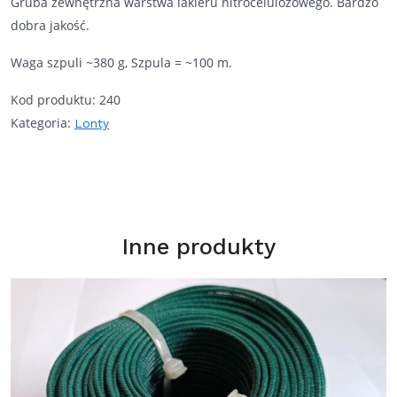
Gruba zewnętrzna warstwa lakieru nitrocelulozowego. Bardzo
1cm/s
dobra jakość.
Waga szpuli ~380 g, Szpula = ~100 m.
Kod produktu:
240
Kategoria:
Lonty
Inne produkty