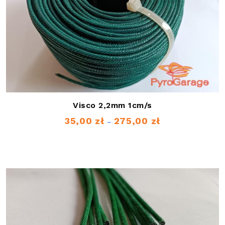
Visco 2,2mm 1cm/s
35,00
zł
275,00
zł
Zakres
–
cen:
od
35,00 zł
do
275,00 zł