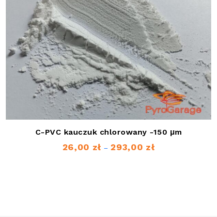
C-PVC kauczuk chlorowany -150 μm
26,00
zł
293,00
zł
Zakres
–
cen:
od
26,00 zł
do
293,00 zł