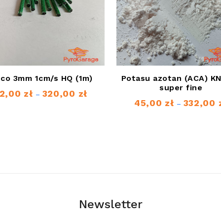
sco 3mm 1cm/s HQ (1m)
Potasu azotan (ACA) K
super fine
2,00
zł
320,00
zł
Zakres
–
45,00
zł
332,00
–
cen:
od
42,00 zł
do
320,00 zł
Newsletter