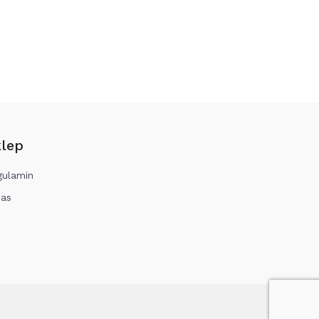
lep
gulamin
nas