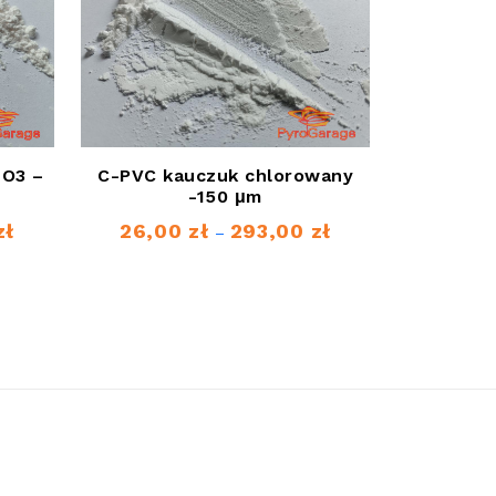
NO3 –
C-PVC kauczuk chlorowany
-150 μm
zł
26,00
zł
293,00
zł
Zakres
Zakres
–
cen:
cen:
od
od
45,00 zł
26,00 zł
do
do
332,00 zł
293,00 zł