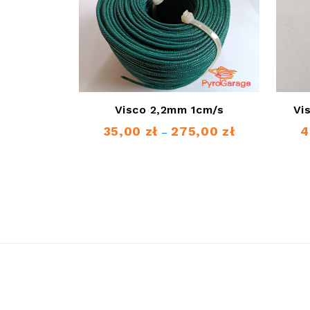
Visco 2,2mm 1cm/s
Vi
35,00
zł
275,00
zł
4
Zakres
–
cen:
od
35,00 zł
do
275,00 zł