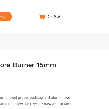
kaj
0 - 0 zł
Core Burner 15mm
luminiowej grubej podstawie, 4 aluminiowe
gania ubijaków. Do użycia z naszymi rurkami