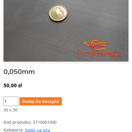
0,050mm
50,00
zł
ilość
Dodaj Do Koszyka
0,050mm
30 x 30
Kod produktu:
5710001000
Kategoria:
Siatki na sita