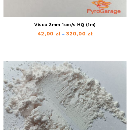
Visco 3mm 1cm/s HQ (1m)
42,00
zł
320,00
zł
Zakres
–
cen:
od
42,00 zł
do
320,00 zł