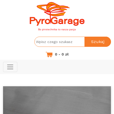
Bo pirotechnika to nasza pasja
Szukaj
0 - 0 zł