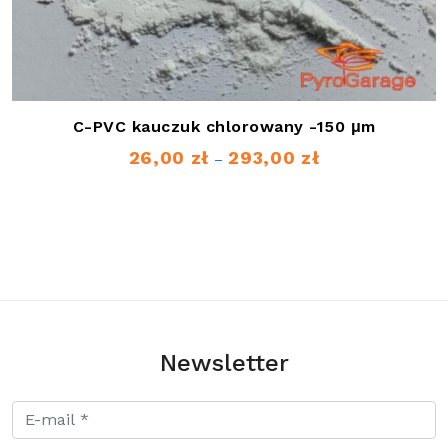
C-PVC kauczuk chlorowany -150 μm
26,00
zł
293,00
zł
Zakres
–
cen:
od
26,00 zł
do
293,00 zł
Newsletter