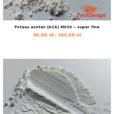
Potasu azotan (ACA) KNO3 – super fine
45,00
zł
332,00
zł
Zakres
–
cen:
od
45,00 zł
do
332,00 zł