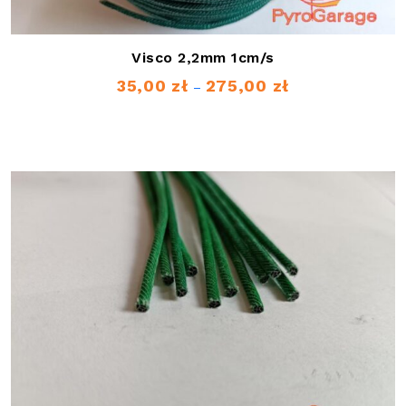
Visco 2,2mm 1cm/s
35,00
zł
275,00
zł
Zakres
–
cen:
od
35,00 zł
do
275,00 zł