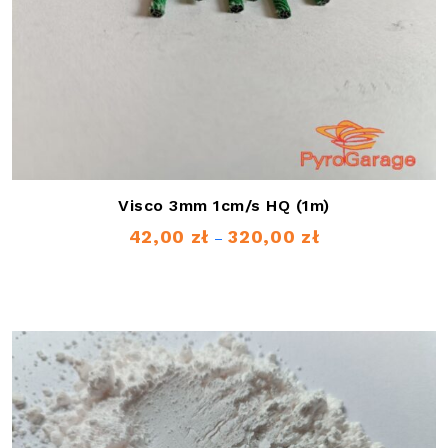
Visco 3mm 1cm/s HQ (1m)
42,00
zł
320,00
zł
Zakres
–
cen:
od
42,00 zł
do
320,00 zł