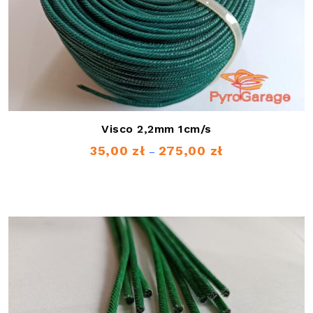
Visco 2,2mm 1cm/s
35,00
zł
275,00
zł
Zakres
–
cen:
od
35,00 zł
do
275,00 zł