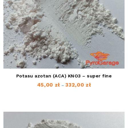
Potasu azotan (ACA) KNO3 – super fine
45,00
zł
332,00
zł
Zakres
–
cen:
od
45,00 zł
do
332,00 zł