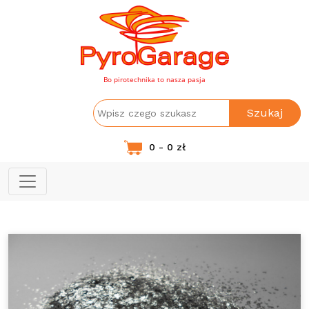
Bo pirotechnika to nasza pasja
Szukaj
0 - 0 zł