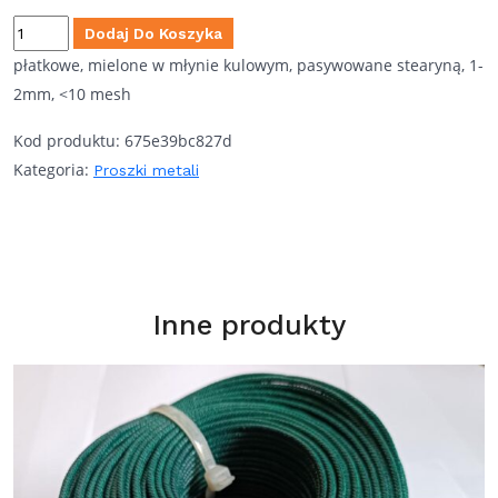
32,00 zł
ilość
Dodaj Do Koszyka
do
Aluminium
płatkowe, mielone w młynie kulowym, pasywowane stearyną, 1-
360,00 zł
Coarse
2mm, <10 mesh
Flitter
Kod produktu:
675e39bc827d
Al
Kategoria:
Proszki metali
Inne produkty