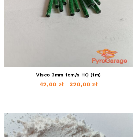
Visco 3mm 1cm/s HQ (1m)
42,00
zł
320,00
zł
Zakres
–
cen:
od
42,00 zł
do
320,00 zł