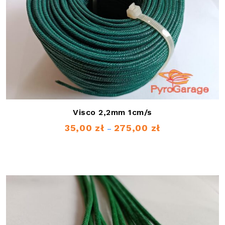
Visco 2,2mm 1cm/s
35,00
zł
275,00
zł
Zakres
–
cen:
od
35,00 zł
do
275,00 zł