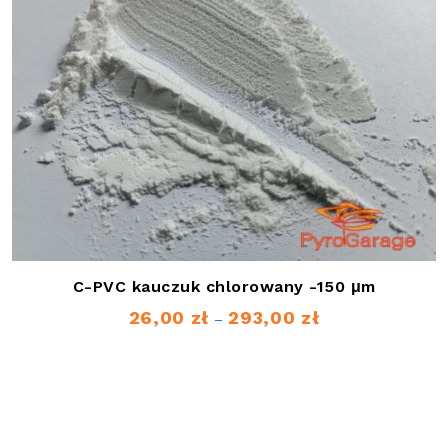
C-PVC kauczuk chlorowany -150 μm
26,00
zł
293,00
zł
Zakres
–
cen:
od
26,00 zł
do