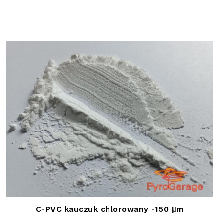
cen:
od
45,00 zł
do
332,00 zł
C-PVC kauczuk chlorowany -150 μm