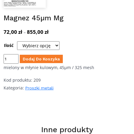
Magnez 45µm Mg
72,00
zł
855,00
zł
Zakres
–
cen:
Ilość
od
72,00 zł
ilość
Dodaj Do Koszyka
do
Magnez
mielony w młynie kulowym, 45µm / 325 mesh
855,00 zł
45µm
Kod produktu:
209
Mg
Kategoria:
Proszki metali
Inne produkty