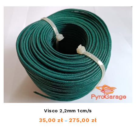
Visco 2,2mm 1cm/s
35,00
zł
275,00
zł
Zakres
–
cen: