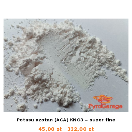
od
42,00 zł
do
320,00 zł
Potasu azotan (ACA) KNO3 – super fine
45,00
zł
332,00
zł
Zakres
–