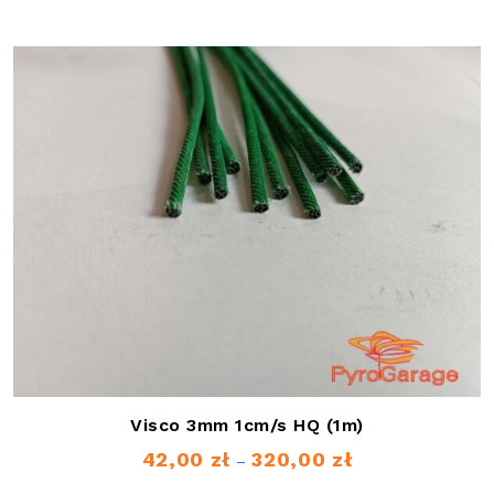
od
35,00 zł
do
275,00 zł
Visco 3mm 1cm/s HQ (1m)
42,00
zł
320,00
zł
Zakres
–
cen: