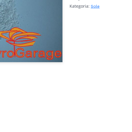
Kategoria:
Sole
C6H5COONa