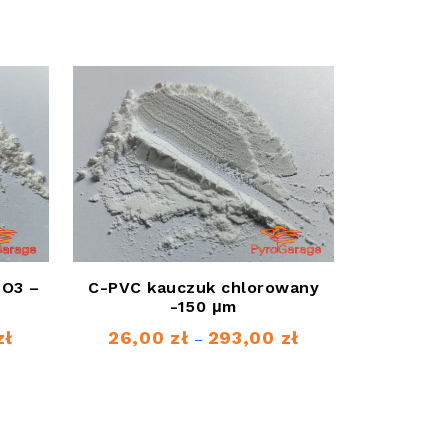
NO3 –
C-PVC kauczuk chlorowany
-150 μm
zł
26,00
zł
293,00
zł
Zakres
Zakres
–
cen:
cen:
od
od
45,00 zł
26,00 zł
do
do