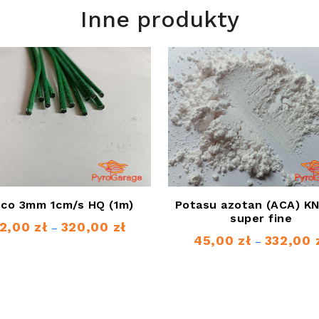
Inne produkty
sco 3mm 1cm/s HQ (1m)
Potasu azotan (ACA) K
super fine
2,00
zł
320,00
zł
Zakres
–
45,00
zł
332,00
–
cen:
od
42,00 zł
do