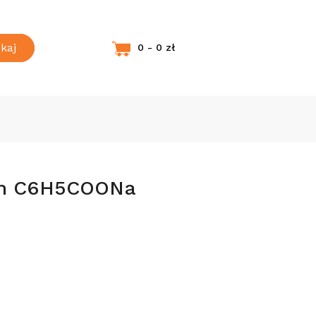
kaj
0 - 0 zł
an C6H5COONa