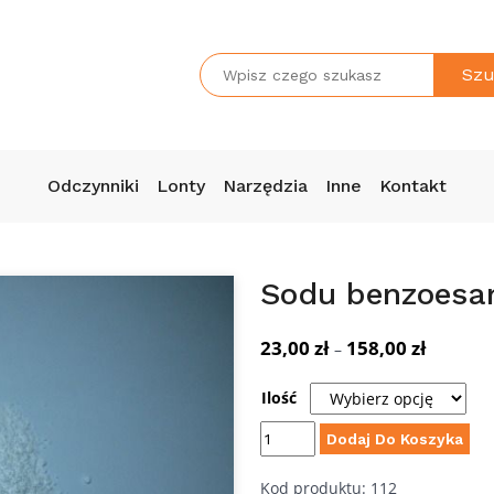
Szu
Odczynniki
Lonty
Narzędzia
Inne
Kontakt
Sodu benzoes
23,00
zł
158,00
zł
Zakres
–
cen:
Ilość
od
23,00 zł
ilość
Dodaj Do Koszyka
do
Sodu
Kod produktu:
112
158,00 zł
benzoesan