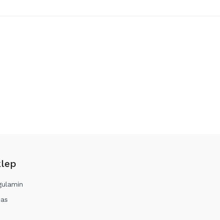
332,00 zł
293,00 zł
lep
gulamin
nas