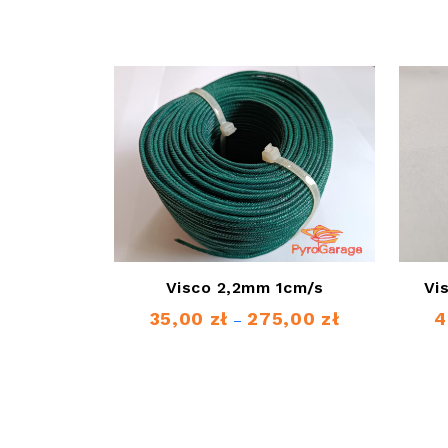
Visco 2,2mm 1cm/s
Vi
35,00
zł
275,00
zł
4
Zakres
–
cen:
od
35,00 zł
do