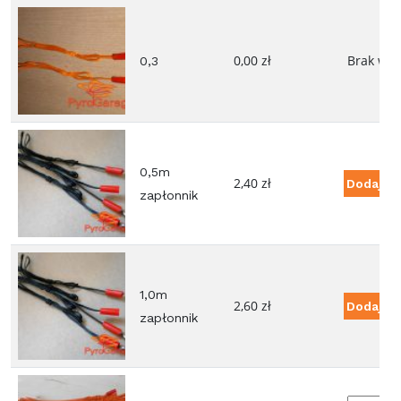
0,00
zł
Brak w 
0,3
0,5m
2,40
zł
Dodaj D
zapłonnik
1,0m
2,60
zł
Dodaj D
zapłonnik