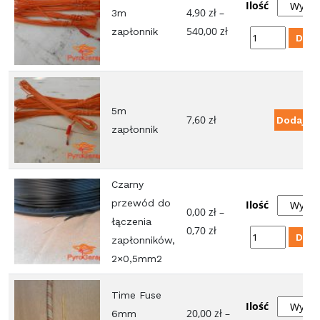
Ilość
4,90
zł
–
3m
Zakres
540,00
zł
zapłonnik
ilość
Doda
cen:
3m
od
zapłonnik
4,90 zł
do
5m
7,60
zł
Dodaj D
540,00 zł
zapłonnik
Czarny
przewód do
Ilość
0,00
zł
–
łączenia
Zakres
0,70
zł
ilość
Doda
zapłonników,
cen:
Czarny
2×0,5mm2
od
przewód
0,00 zł
do
Time Fuse
do
Ilość
łączenia
20,00
zł
–
6mm