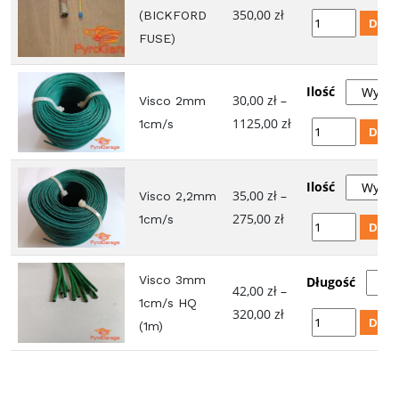
0,70 zł
zapłonników,
Zakres
350,00
zł
(BICKFORD
ilość
Doda
2x0,5mm2
cen:
FUSE)
Time
od
Fuse
20,00 zł
6mm
Ilość
30,00
zł
–
Visco 2mm
do
(BICKFORD
Zakres
1125,00
zł
1cm/s
ilość
350,00 zł
Doda
FUSE)
cen:
Visco
od
2mm
Ilość
30,00 zł
35,00
zł
–
Visco 2,2mm
1cm/s
do
Zakres
275,00
zł
1cm/s
ilość
Doda
1125,00 zł
cen:
Visco
od
2,2mm
Visco 3mm
Długość
35,00 zł
42,00
zł
–
1cm/s
1cm/s HQ
do
Zakres
320,00
zł
ilość
Doda
(1m)
275,00 zł
cen:
Visco
od
3mm
42,00 zł
1cm/s