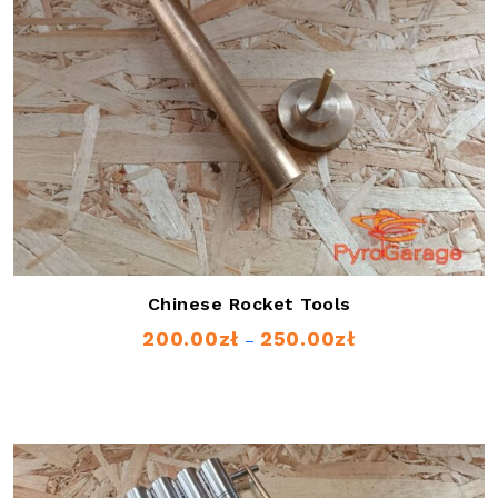
Chinese Rocket Tools
200.00
zł
250.00
zł
Price
–
range:
200.00zł
through
250.00zł