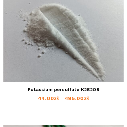
Potassium persulfate K2S2O8
44.00
zł
495.00
zł
Price
–
range:
44.00zł
through